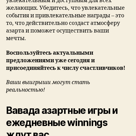
увлекательным и доступным для всех
желающих. Убедитесь, что увлекательные
события и привлекательные награды – это
то, что действительно создаст атмосферу
азарта и поможет осуществить ваши
мечты.
Воспользуйтесь актуальными
предложениями уже сегодня и
присоединяйтесь к числу счастливчиков!
Ваши выигрыши могут стать
реальностью!
Вавада азартные игры и
ежедневные winnings
ждут вас