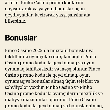
artırın. Pinko Casino promo kodlarını
dəyişdirərək və ya yeni bonuslar üçün
qeydiyyatdan keçirərək yaxşı şanslar ala
bilərsiniz.
Bonuslar
Pinco Casino 2025-da müxtəlif bonuslar və
təkliflər ilə oyunçuları qarşılamaqda. Pinco
Casino promo kodu ilə qeyd olmaq və oyun
oynamaq təhlükəsizdir və məşq olunur. Pinco
Casino promo kodu ilə qeyd olmaq, oyun
oynamaq və bonuslar almaq üçün tələblər və
səhvliyələr yoxdur. Pinko Casino və Pinko
Casino promo kodu ilə oyunçuların məxfilik və
maliyyə məzmunları qorunur. Pinco Casino
promo kodu ilə qeyd olmaq və bonuslar almaq,