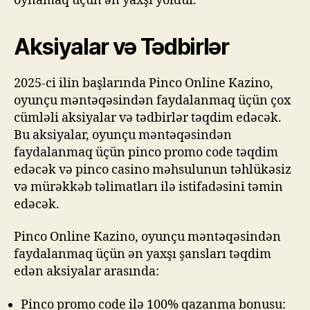
oynamaq üçün ən yaxşı yoldur.
Aksiyalar və Tədbirlər
2025-ci ilin başlarında Pinco Online Kazino,
oyunçu məntəqəsindən faydalanmaq üçün çox
cümləli aksiyalar və tədbirlər təqdim edəcək.
Bu aksiyalar, oyunçu məntəqəsindən
faydalanmaq üçün pinco promo code təqdim
edəcək və pinco casino məhsulunun təhlükəsiz
və mürəkkəb təlimatları ilə istifadəsini təmin
edəcək.
Pinco Online Kazino, oyunçu məntəqəsindən
faydalanmaq üçün ən yaxşı şansları təqdim
edən aksiyalar arasında:
Pinco promo code ilə 100% qazanma bonusu: