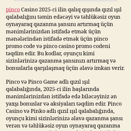
pinco
Casino 2025-ci ilin qalıq qışında qızıl ışıl
qalabalığını təmin edəcəyi və təhlükəsiz oyun
oynayaraq qazanma şansını artırmaq üçün
mənimlərinizdən istifadə etmək üçün
mənələrindən istifadə etmək üçün pinco
promo code və pinco casino promo codeni
təqdim edir. Bu kodlar, oyunçu kimi
sizinlərinizə qazanma şansınızı artırmaq və
bonuslarla qarşılaşmaq üçün əlavə imkan verir.
Pinco və Pinco Game adlı qızıl ışıl
qalabalığında, 2025-ci ilin başlarında
mənimlərinizdən istifadə edə biləcəyiniz ən
yaxşı bonuslar və aksiyaları təqdim edir. Pinco
Casino və Pinko adlı qızıl ışıl qalabalığında,
oyunçu kimi sizinlərinizə əlavə qazanma şansı
verən və təhlükəsiz oyun oynayaraq qazanma