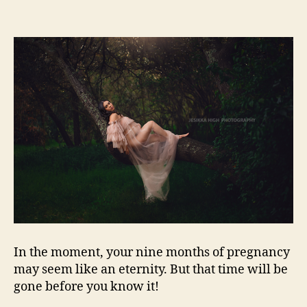
In the moment, your nine months of pregnancy
may seem like an eternity. But that time will be
gone before you know it!