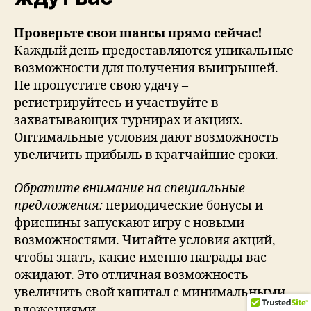
Проверьте свои шансы прямо сейчас!
Каждый день предоставляются уникальные
возможности для получения выигрышей.
Не пропустите свою удачу –
регистрируйтесь и участвуйте в
захватывающих турнирах и акциях.
Оптимальные условия дают возможность
увеличить прибыль в кратчайшие сроки.
Обратите внимание на специальные
предложения:
периодические бонусы и
фриспины запускают игру с новыми
возможностями. Читайте условия акций,
чтобы знать, какие именно награды вас
ожидают. Это отличная возможность
увеличить свой капитал с минимальными
вложениями.