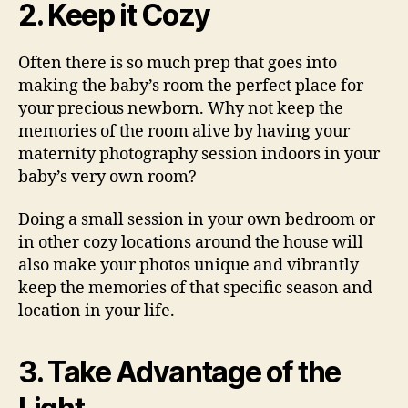
2. Keep it Cozy
Often there is so much prep that goes into
making the baby’s room the perfect place for
your precious newborn. Why not keep the
memories of the room alive by having your
maternity photography session indoors in your
baby’s very own room?
Doing a small session in your own bedroom or
in other cozy locations around the house will
also make your photos unique and vibrantly
keep the memories of that specific season and
location in your life.
3. Take Advantage of the