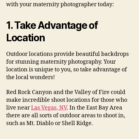
with your maternity photographer today:
1. Take Advantage of
Location
Outdoor locations provide beautiful backdrops
for stunning maternity photography. Your
location is unique to you, so take advantage of
the local wonders!
Red Rock Canyon and the Valley of Fire could
make incredible shoot locations for those who
live near
Las Vegas, NV
. In the East Bay Area
there are all sorts of outdoor areas to shoot in,
such as Mt. Diablo or Shell Ridge.