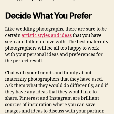
Decide What You Prefer
Like wedding photographs, there are sure to be
certain
artistic styles and ideas
that you have
seen and fallen in love with. The best maternity
photographers will be all too happy to work
with your personal ideas and preferences for
the perfect result.
Chat with your friends and family about
maternity photographers that they have used.
Ask them what they would do differently, and if
they have any ideas that they would like to
share. Pinterest and Instagram are brilliant
sources of inspiration where you can save
images and ideas to discuss with your partner.