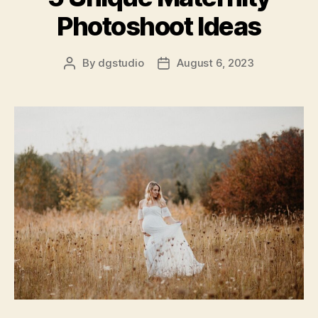
Photoshoot Ideas
By
dgstudio
August 6, 2023
Post
Post
author
date