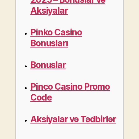
Aksiyalar
Pinko Casino
Bonusları
Bonuslar
Pinco Casino Promo
Code
Aksiyalar və Tədbirlər