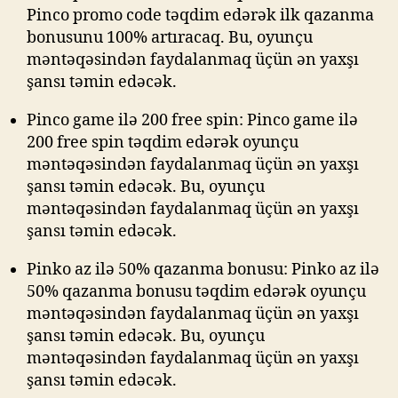
Pinco promo code təqdim edərək ilk qazanma
bonusunu 100% artıracaq. Bu, oyunçu
məntəqəsindən faydalanmaq üçün ən yaxşı
şansı təmin edəcək.
Pinco game ilə 200 free spin: Pinco game ilə
200 free spin təqdim edərək oyunçu
məntəqəsindən faydalanmaq üçün ən yaxşı
şansı təmin edəcək. Bu, oyunçu
məntəqəsindən faydalanmaq üçün ən yaxşı
şansı təmin edəcək.
Pinko az ilə 50% qazanma bonusu: Pinko az ilə
50% qazanma bonusu təqdim edərək oyunçu
məntəqəsindən faydalanmaq üçün ən yaxşı
şansı təmin edəcək. Bu, oyunçu
məntəqəsindən faydalanmaq üçün ən yaxşı
şansı təmin edəcək.