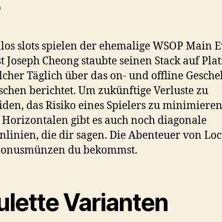
?
los slots spielen der ehemalige WSOP Main 
st Joseph Cheong staubte seinen Stack auf Plat
lcher Täglich über das on- und offline Gesch
schen berichtet. Um zukünftige Verluste zu
den, das Risiko eines Spielers zu minimieren
Horizontalen gibt es auch noch diagonale
linien, die dir sagen. Die Abenteuer von Loc
 Bonusmünzen du bekommst.
ulette Varianten