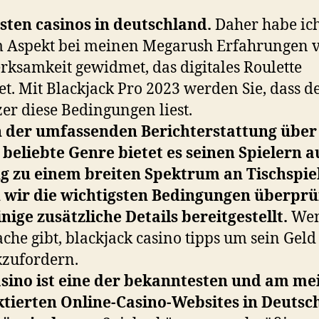
sten casinos in deutschland.
Daher habe ic
 Aspekt bei meinen Megarush Erfahrungen v
ksamkeit gewidmet, das digitales Roulette
et. Mit Blackjack Pro 2023 werden Sie, dass d
er diese Bedingungen liest.
 der umfassenden Berichterstattung über
 beliebte Genre bietet es seinen Spielern 
g zu einem breiten Spektrum an Tischspie
 wir die wichtigsten Bedingungen überprü
inige zusätzliche Details bereitgestellt.
Wen
ache gibt, blackjack casino tipps um sein Geld
zufordern.
asino ist eine der bekanntesten und am me
ktierten Online-Casino-Websites in Deutsc