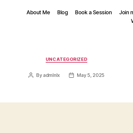
About Me
Blog
Book a Session
Join 
Categories
UNCATEGORIZED
By
admlnlx
May 5, 2025
Post
Post
author
date