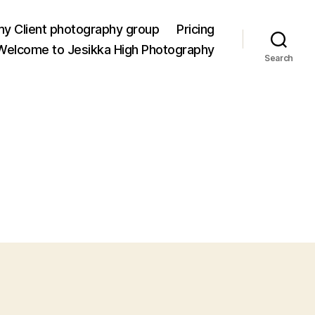
my Client photography group
Pricing
Welcome to Jesikka High Photography
Search