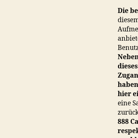
Die be
diesem
Aufmer
anbiet
Benutz
Neben
dieses
Zugan
haben
hier e
eine S
zurück
888 C
respe