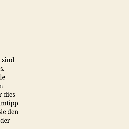
n sind
s.
le
en
r dies
eimtipp
Sie den
 der