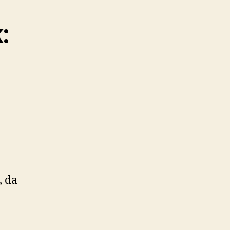
:
, da