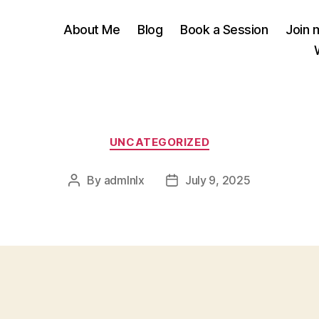
About Me
Blog
Book a Session
Join 
Categories
UNCATEGORIZED
By
admlnlx
July 9, 2025
Post
Post
author
date