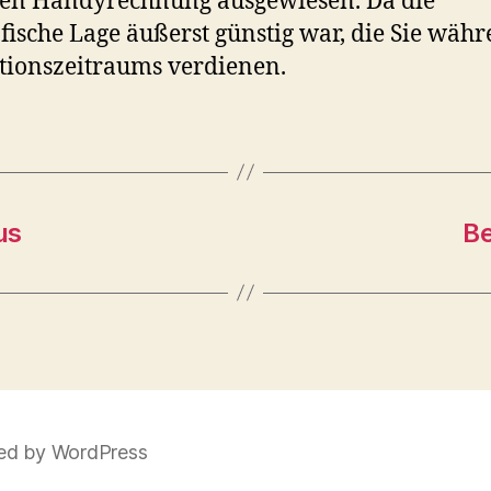
ten Handyrechnung ausgewiesen. Da die
fische Lage äußerst günstig war, die Sie wäh
tionszeitraums verdienen.
us
Be
ed by WordPress