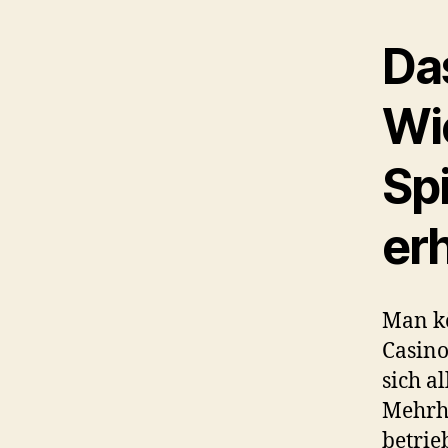
Da
Wi
Sp
er
Man kö
Casino
sich a
Mehrhe
betrie