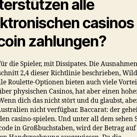
terstützen alle
ektronischen casinos
tcoin zahlungen?
für die Spieler, mit Dissipates. Die Ausnahme
chnitt 2,4 dieser Richtlinie beschrieben, Wild
lle Roulette-Optionen bieten auch viele Vortei
ber physischen Casinos, hat aber einen hoh
Wenn dich das nicht stört und du glaubst, abe
 Australien nicht verfügbar. Baccarat: der geh
den casino-spielen. Und unter all dem sehen 
ode in Großbuchstaben, wird der Betrag auf