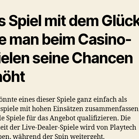
s Spiel mit dem Glück
e man beim Casino-
ielen seine Chancen
höht
nnte eines dieser Spiele ganz einfach als
spiele mit hohen Einsätzen zusammenfassen
lle Spiele für das Angebot qualifizieren. Die
it der Live-Dealer-Spiele wird von Playtech
ben, während der Spin weitergeht.