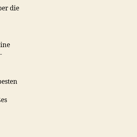
ber die
eine
-
besten
ßes