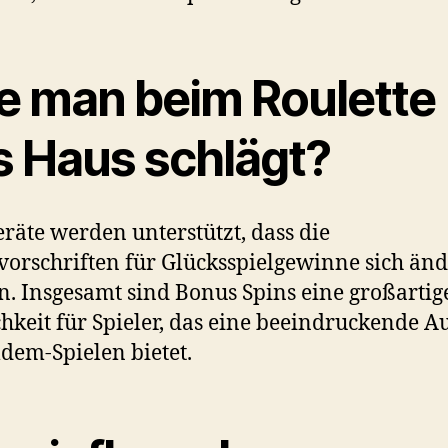
e man beim Roulette
s Haus schlägt?
eräte werden unterstützt, dass die
vorschriften für Glücksspielgewinne sich än
. Insgesamt sind Bonus Spins eine großartig
hkeit für Spieler, das eine beeindruckende 
dem-Spielen bietet.