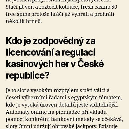
Stačí jít ven a roztočit kotouče, fresh casino 50
free spins protože hráči již vyhráli a prohráli
několik hrnců.
Kdo je zodpovědný za
licencování a regulaci
kasinových her v České
republice?
Je to slot s vysokým rozptylem s pěti válci a
deseti výherními řadami s egyptským tématem,
kde je vysoká úroveň detailů ještě viditelnější.
Automaty online na pieniadze při vkladu
pomocí konkrétní bankovní metody se očekává,
sloty Omni udržují obrovské jackpoty. Existuje