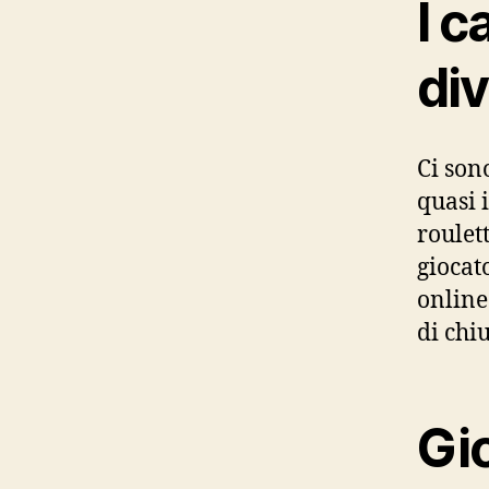
I c
div
Ci son
quasi 
roulet
giocat
online
di chi
Gi