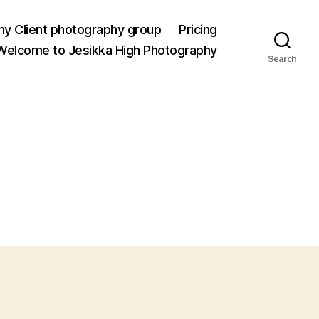
my Client photography group
Pricing
Welcome to Jesikka High Photography
Search