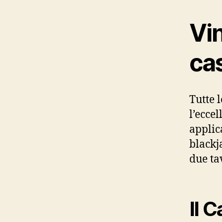
Vin
ca
Tutte 
l’ecce
applic
blackja
due ta
Il 