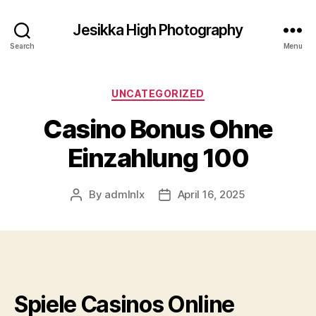
Jesikka High Photography
Search
Menu
Categories
UNCATEGORIZED
Casino Bonus Ohne
Einzahlung 100
By
admlnlx
April 16, 2025
Post
Post
author
date
Spiele Casinos Online