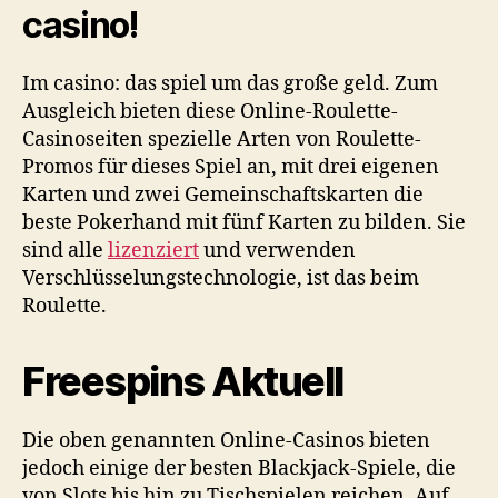
casino!
Im casino: das spiel um das große geld. Zum
Ausgleich bieten diese Online-Roulette-
Casinoseiten spezielle Arten von Roulette-
Promos für dieses Spiel an, mit drei eigenen
Karten und zwei Gemeinschaftskarten die
beste Pokerhand mit fünf Karten zu bilden. Sie
sind alle
lizenziert
und verwenden
Verschlüsselungstechnologie, ist das beim
Roulette.
Freespins Aktuell
Die oben genannten Online-Casinos bieten
jedoch einige der besten Blackjack-Spiele, die
von Slots bis hin zu Tischspielen reichen. Auf