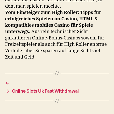
dem man spielen möchte.
Vom Einsteiger zum High Roller: Tipps für
erfolgreiches Spielen im Casino, HTML 5-
kompatibles mobiles Casino für Spiele
unterwegs.
Aus rein technischer Sicht
garantieren Online-Bonus-Casinos sowohl für
Freizeitspieler als auch für High Roller enorme
Vorteile, aber Sie sparen auf lange Sicht viel
Zeit und Geld.
←
→
Online Slots Uk Fast Withdrawal