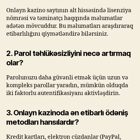
Onlayn kazino saytının alt hissəsində lisenziya
nömrəsi və təminatçı haqqında məlumatlar
adətən mövcuddur. Bu məlumatları araşdıraraq
etibarlılığını qiymətləndirə bilərsiniz.
2. Parol təhlükəsizliyini necə artırmaq
olar?
Parolunuzu daha güvənli etmək üçün uzun və
kompleks parollar yaradın, mümkün olduqda
iki faktorlu autentifikasiyanı aktivləşdirin.
3. Onlayn kazinoda ən etibarlı ödəniş
metodları hansılardır?
Kredit kartları, elektron cüzdanlar (PayPal,