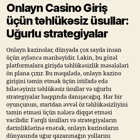
Onlayn Casino Giriş
üçün təhlükəsiz üsullar:
Uğurlu strategiyalar
Onlayn kazinolar, dünyada çox sayda insan
üçün əyləncə mənbəyidir. Lakin, bu gözəl
platformalara girişdə təhlükəsizlik məsələləri
ön plana çıxır. Bu məqalədə, onlayn kazino
girişini təmin etmək üçün istifadə edə
biləcəyiniz təhlükəsiz üsullar və uğurlu
strategiyalar haqqında danışacağıq. Hər bir
oyunçunun, startdan əvvəl öz təhlükəsizliyini
təmin etməsi üçün nələrə diqqət etməsi
vacibdir. Fərqli üsulları və strategiyaların
dərinliklərinə enərək, onlayn kazinoların
dünyasında uğur qazanmağın yollarını