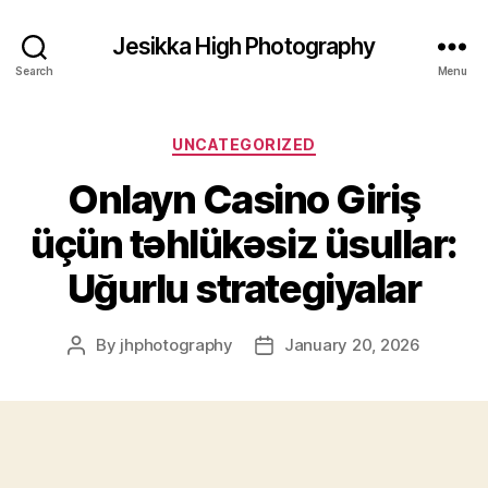
Jesikka High Photography
Search
Menu
Categories
UNCATEGORIZED
Onlayn Casino Giriş
üçün təhlükəsiz üsullar:
Uğurlu strategiyalar
By
jhphotography
January 20, 2026
Post
Post
author
date