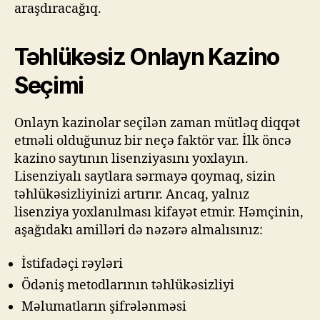
araşdıracağıq.
Təhlükəsiz Onlayn Kazino
Seçimi
Onlayn kazinolar seçilən zaman mütləq diqqət
etməli olduğunuz bir neçə faktör var. İlk öncə
kazino saytının lisenziyasını yoxlayın.
Lisenziyalı saytlara sərmayə qoymaq, sizin
təhlükəsizliyinizi artırır. Ancaq, yalnız
lisenziya yoxlanılması kifayət etmir. Həmçinin,
aşağıdakı amilləri də nəzərə almalısınız:
İstifadəçi rəyləri
Ödəniş metodlarının təhlükəsizliyi
Məlumatların şifrələnməsi