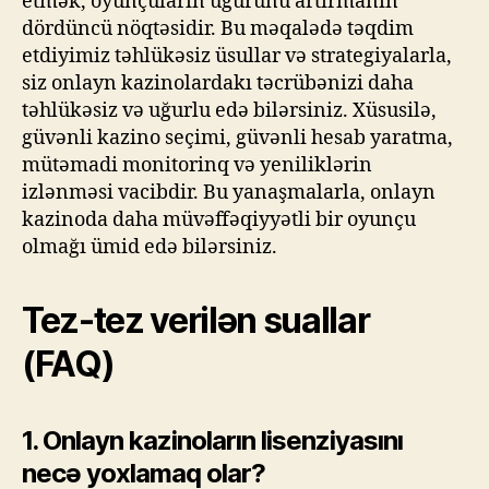
etmək, oyunçuların uğurunu artırmanın
dördüncü nöqtəsidir. Bu məqalədə təqdim
etdiyimiz təhlükəsiz üsullar və strategiyalarla,
siz onlayn kazinolardakı təcrübənizi daha
təhlükəsiz və uğurlu edə bilərsiniz. Xüsusilə,
güvənli kazino seçimi, güvənli hesab yaratma,
mütəmadi monitorinq və yeniliklərin
izlənməsi vacibdir. Bu yanaşmalarla, onlayn
kazinoda daha müvəffəqiyyətli bir oyunçu
olmağı ümid edə bilərsiniz.
Tez-tez verilən suallar
(FAQ)
1. Onlayn kazinoların lisenziyasını
necə yoxlamaq olar?