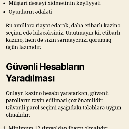
Müştəri dəstəyi xidmətinin keyfiyyəti
Oyunların ədaləti
Bu amillərə riayət edərək, daha etibarlı kazino
seçimi edə biləcəksiniz. Unutmayın ki, etibarlı
kazino, həm də sizin sərmayenizi qorumaq
üçün lazımdır.
Güvənli Hesabların
Yaradılması
Onlayn kazino hesabı yaratarkən, güvənli
parolların təyin edilməsi çox önəmlidir.
Güvənli parol seçimi aşağıdakı tələblərə uyğun
olmalıdır:
Minimum 12 simvoldan ibarət olmalıdır.