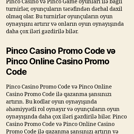
Pinco Casino və Pinco Game oyunları ilə bağlı
turnirlər, oyunçuların tərəfindən dərhal daxil
olmaq olar. Bu turnirlər oyunçuların oyun
oynayışını artırır və onların oyun oynayışında
daha çox iləri gəzdirilə bilər.
Pinco Casino Promo Code və
Pinco Online Casino Promo
Code
Pinco Casino Promo Code və Pinco Online
Casino Promo Code ilə qazanma şansınızı
artırın. Bu kodlar oyun oynayışında
əhəmiyyətli rol oynayır və oyunçuların oyun
oynayışında daha çox iləri gəzdirilə bilər. Pinco
Casino Promo Code və Pinco Online Casino
Promo Code ilə qazanma şansınızı artırın və