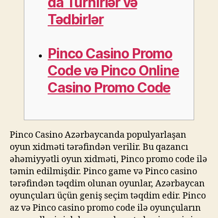
da Turnirlər və
Tədbirlər
Pinco Casino Promo
Code və Pinco Online
Casino Promo Code
Pinco Casino Azərbaycanda populyarlaşan
oyun xidməti tərəfindən verilir. Bu qazancı
əhəmiyyətli oyun xidməti, Pinco promo code ilə
təmin edilmişdir. Pinco game və Pinco casino
tərəfindən təqdim olunan oyunlar, Azərbaycan
oyunçuları üçün geniş seçim təqdim edir. Pinco
az və Pinco casino promo code ilə oyunçuların