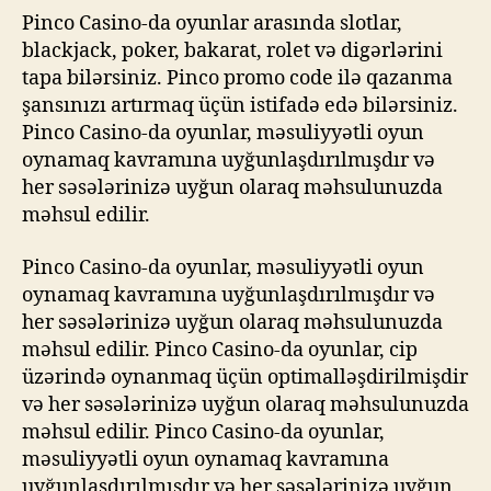
Pinco Casino-da oyunlar arasında slotlar,
blackjack, poker, bakarat, rolet və digərlərini
tapa bilərsiniz. Pinco promo code ilə qazanma
şansınızı artırmaq üçün istifadə edə bilərsiniz.
Pinco Casino-da oyunlar, məsuliyyətli oyun
oynamaq kavramına uyğunlaşdırılmışdır və
her səsələrinizə uyğun olaraq məhsulunuzda
məhsul edilir.
Pinco Casino-da oyunlar, məsuliyyətli oyun
oynamaq kavramına uyğunlaşdırılmışdır və
her səsələrinizə uyğun olaraq məhsulunuzda
məhsul edilir. Pinco Casino-da oyunlar, cip
üzərində oynanmaq üçün optimalləşdirilmişdir
və her səsələrinizə uyğun olaraq məhsulunuzda
məhsul edilir. Pinco Casino-da oyunlar,
məsuliyyətli oyun oynamaq kavramına
uyğunlaşdırılmışdır və her səsələrinizə uyğun