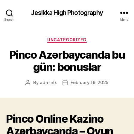
Jesikka High Photography
Search
Menu
Categories
UNCATEGORIZED
Pinco Azərbaycanda bu
gün: bonuslar
By
admlnlx
February 19, 2025
Post
Post
author
date
Pinco Online Kazino
Azərbaycanda – Oyun