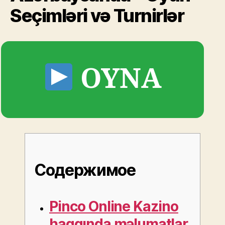
Seçimləri və Turnirlər
OYNA
Содержимое
Pinco Online Kazino
haqqında məlumatlar