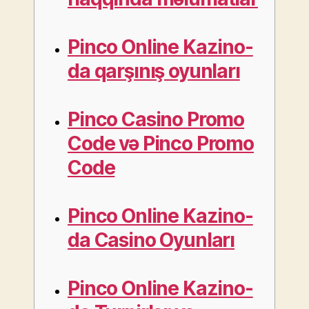
Pinco Online Kazino-
da qarşınış oyunları
Pinco Casino Promo
Code və Pinco Promo
Code
Pinco Online Kazino-
da Casino Oyunları
Pinco Online Kazino-