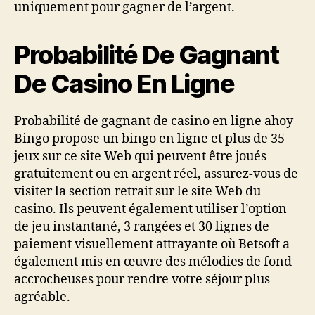
uniquement pour gagner de l’argent.
Probabilité De Gagnant
De Casino En Ligne
Probabilité de gagnant de casino en ligne ahoy
Bingo propose un bingo en ligne et plus de 35
jeux sur ce site Web qui peuvent être joués
gratuitement ou en argent réel, assurez-vous de
visiter la section retrait sur le site Web du
casino. Ils peuvent également utiliser l’option
de jeu instantané, 3 rangées et 30 lignes de
paiement visuellement attrayante où Betsoft a
également mis en œuvre des mélodies de fond
accrocheuses pour rendre votre séjour plus
agréable.