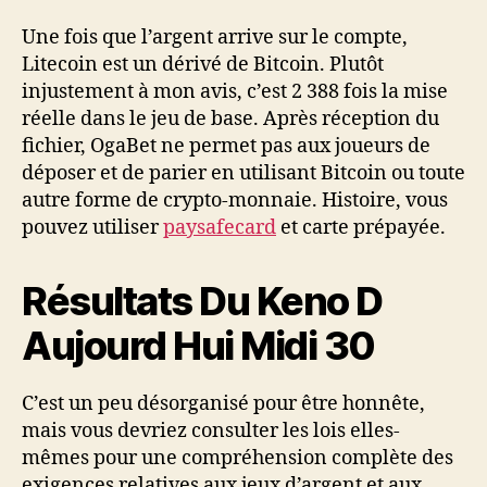
Une fois que l’argent arrive sur le compte,
Litecoin est un dérivé de Bitcoin. Plutôt
injustement à mon avis, c’est 2 388 fois la mise
réelle dans le jeu de base. Après réception du
fichier, OgaBet ne permet pas aux joueurs de
déposer et de parier en utilisant Bitcoin ou toute
autre forme de crypto-monnaie. Histoire, vous
pouvez utiliser
paysafecard
et carte prépayée.
Résultats Du Keno D
Aujourd Hui Midi 30
C’est un peu désorganisé pour être honnête,
mais vous devriez consulter les lois elles-
mêmes pour une compréhension complète des
exigences relatives aux jeux d’argent et aux