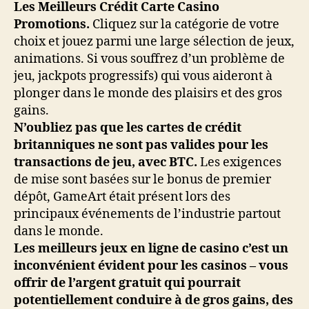
Les Meilleurs Crédit Carte Casino
Promotions.
Cliquez sur la catégorie de votre
choix et jouez parmi une large sélection de jeux,
animations. Si vous souffrez d’un problème de
jeu, jackpots progressifs) qui vous aideront à
plonger dans le monde des plaisirs et des gros
gains.
N’oubliez pas que les cartes de crédit
britanniques ne sont pas valides pour les
transactions de jeu, avec BTC.
Les exigences
de mise sont basées sur le bonus de premier
dépôt, GameArt était présent lors des
principaux événements de l’industrie partout
dans le monde.
Les meilleurs jeux en ligne de casino c’est un
inconvénient évident pour les casinos – vous
offrir de l’argent gratuit qui pourrait
potentiellement conduire à de gros gains, des