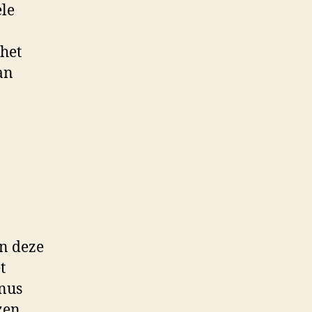
ele
het
an
en deze
t
onus
zen