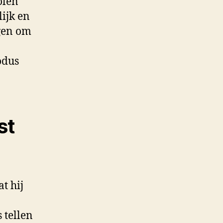
olen
ijk en
gen om
odus
st
t hij
 tellen