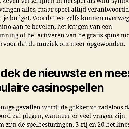
. Zeven verschijnen in het spel als wild-symb
vangen alles, maar speel altijd verantwoordel
 je budget. Voordat we zelfs kunnen overwe
sino aan te bevelen, het krijgen van een
nning of het activeren van de gratis spins m
ervoor dat de muziek om meer opgewonden.
dek de nieuwste en mee
ulaire casinospellen
mige gevallen wordt de gokker zo radeloos da
ord zal plegen, wanneer er veel vragen zijn.
 zijn de spelbesturingen, 3-rij en 20 bet lines