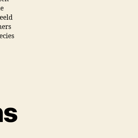
de
eeld
mers
ecies
ns