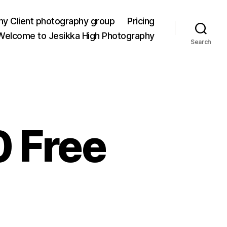
my Client photography group
Pricing
Welcome to Jesikka High Photography
Search
0 Free